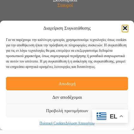
Σταυροί
Διαχείριση Συγκατάθεσης
Για να παρέχουμε την καλύτερη εμπειρία, χρησιμοποιούμε τεχνολογίες όπως cookies
για την αποθήκευση ή/και την πρόσβαση σε πληροφορίες συσκευών. Η συγκατάθεση
για τις εν λόγω τεχνολογίες θα μας επιτρέψει να επεξεργαστούμε δεδομένα
προσωπικού χαρακτήρα, όπως συμπεριφορά περιήγησης ή μοναδικά αναγνωριστικά
σε αυτόν τον ιστότοπο. Η μη συγκατάθεση ή η ανάκληση της συγκατάθεσης, μπορεί
να επηρεάσει αρνητικά ορισμένες λειτουργίες και δυνατότητες.
Αποδοχή
Ακολουθήστε μας:
Δεν αποδέχομαι
Προβολή προτιμήσεων
EL
Πολιτική Cookies
Δήλωση Απορρήτου
Copyright © 2026 -
DigiCreations.gr