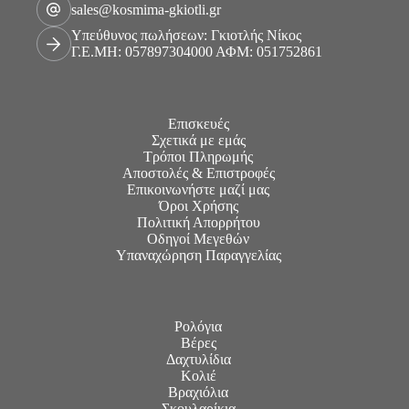
sales@kosmima-gkiotli.gr
Υπεύθυνος πωλήσεων: Γκιοτλής Νίκος
Γ.Ε.ΜΗ: 057897304000 ΑΦΜ: 051752861
Επισκευές
Σχετικά με εμάς
Τρόποι Πληρωμής
Αποστολές & Επιστροφές
Επικοινωνήστε μαζί μας
Όροι Χρήσης
Πολιτική Απορρήτου
Οδηγοί Μεγεθών
Υπαναχώρηση Παραγγελίας
Ρολόγια
Βέρες
Δαχτυλίδια
Κολιέ
Βραχιόλια
Σκουλαρίκια