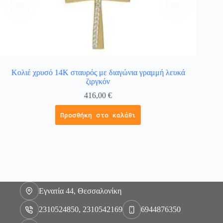
Κολιέ χρυσό 14Κ σταυρός με διαγώνια γραμμή λευκά
Βαπτισ
ζιργκόν
416,00
€
Προσθήκη στο καλάθι
Εγνατία 44, Θεσσαλονίκη
2310524850, 2310542169
6944876350