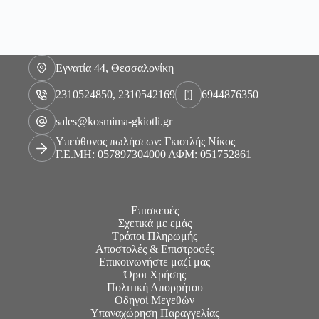
Εγνατία 44, Θεσσαλονίκη
2310524850, 2310542169
6944876350
sales@kosmima-gkiotli.gr
Υπεύθυνος πωλήσεων: Γκιοτλής Νίκος
Γ.Ε.ΜΗ: 057897304000 ΑΦΜ: 051752861
Επισκευές
Σχετικά με εμάς
Τρόποι Πληρωμής
Αποστολές & Επιστροφές
Επικοινωνήστε μαζί μας
Όροι Χρήσης
Πολιτική Απορρήτου
Οδηγοί Μεγεθών
Υπαναχώρηση Παραγγελίας