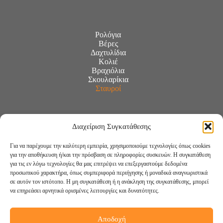
Ρολόγια
Βέρες
Δαχτυλίδια
Κολιέ
Βραχιόλια
Σκουλαρίκια
Σταυροί
Διαχείριση Συγκατάθεσης
Για να παρέχουμε την καλύτερη εμπειρία, χρησιμοποιούμε τεχνολογίες όπως cookies
για την αποθήκευση ή/και την πρόσβαση σε πληροφορίες συσκευών. Η συγκατάθεση
για τις εν λόγω τεχνολογίες θα μας επιτρέψει να επεξεργαστούμε δεδομένα
προσωπικού χαρακτήρα, όπως συμπεριφορά περιήγησης ή μοναδικά αναγνωριστικά
σε αυτόν τον ιστότοπο. Η μη συγκατάθεση ή η ανάκληση της συγκατάθεσης, μπορεί
να επηρεάσει αρνητικά ορισμένες λειτουργίες και δυνατότητες.
Αποδοχή