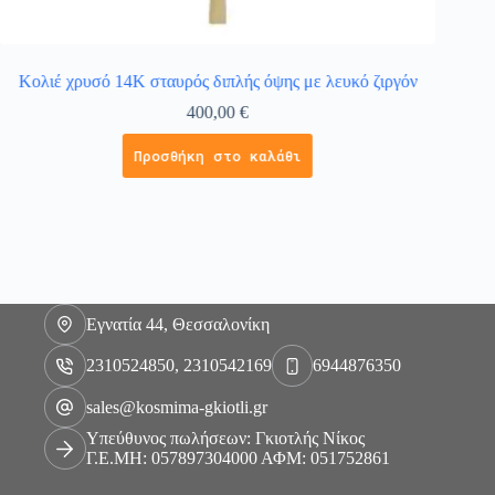
Κολιέ χρυσό 14Κ σταυρός διπλής όψης με λευκό ζιργόν
Σταυρ
400,00
€
Προσθήκη στο καλάθι
Εγνατία 44, Θεσσαλονίκη
2310524850, 2310542169
6944876350
sales@kosmima-gkiotli.gr
Υπεύθυνος πωλήσεων: Γκιοτλής Νίκος
Γ.Ε.ΜΗ: 057897304000 ΑΦΜ: 051752861