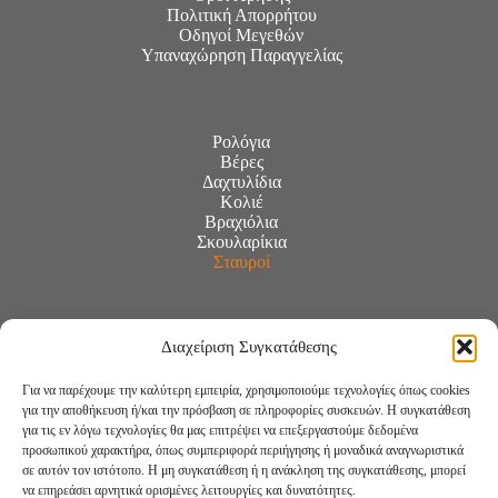
Πολιτική Απορρήτου
Οδηγοί Μεγεθών
Υπαναχώρηση Παραγγελίας
Ρολόγια
Βέρες
Δαχτυλίδια
Κολιέ
Βραχιόλια
Σκουλαρίκια
Σταυροί
Διαχείριση Συγκατάθεσης
Για να παρέχουμε την καλύτερη εμπειρία, χρησιμοποιούμε τεχνολογίες όπως cookies
για την αποθήκευση ή/και την πρόσβαση σε πληροφορίες συσκευών. Η συγκατάθεση
για τις εν λόγω τεχνολογίες θα μας επιτρέψει να επεξεργαστούμε δεδομένα
προσωπικού χαρακτήρα, όπως συμπεριφορά περιήγησης ή μοναδικά αναγνωριστικά
σε αυτόν τον ιστότοπο. Η μη συγκατάθεση ή η ανάκληση της συγκατάθεσης, μπορεί
να επηρεάσει αρνητικά ορισμένες λειτουργίες και δυνατότητες.