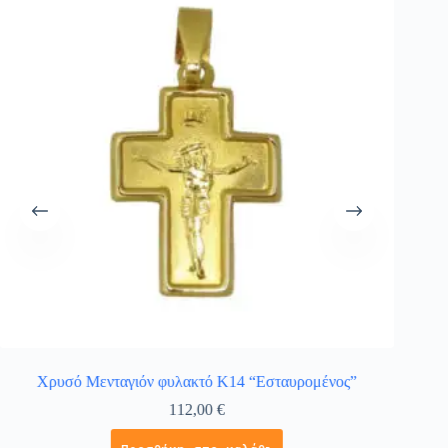
Χρυσό Μενταγιόν φυλακτό Κ14 “Εσταυρομένος”
Κολιέ
112,00
€