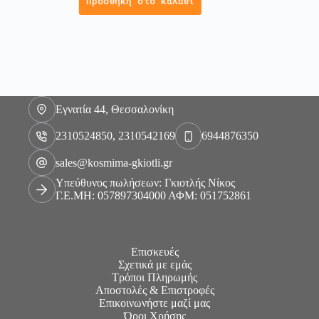
Προσθήκη στο καλάθι
Εγνατία 44, Θεσσαλονίκη
2310524850, 2310542169
6944876350
sales@kosmima-gkiotli.gr
Υπεύθυνος πωλήσεων: Γκιοτλής Νίκος
Γ.Ε.ΜΗ: 057897304000 ΑΦΜ: 051752861
Επισκευές
Σχετικά με εμάς
Τρόποι Πληρωμής
Αποστολές & Επιστροφές
Επικοινωνήστε μαζί μας
Όροι Χρήσης