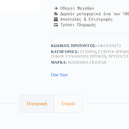
Οδηγοί Μεγεθών
Δωρεάν μεταφορικά άνω των 10
Αποστολές & Επιστροφές
Τρόποι Πληρωμής
ΚΩΔΙΚΌΣ ΠΡΟΪΌΝΤΟΣ:
GK13510272
ΚΑΤΗΓΟΡΊΕΣ:
ΣΤΑΥΡΟΊ
,
ΣΤΑΥΡΟΊ ΑΡΡΑΒ
ΓΆΜΟΥ ΓΥΝΑΙΚΕΊΟΙ ΖΙΡΓΚΌΝ
,
ΧΡΥΣΟΊ ΣΤ
ΜΆΡΚΑ:
ΚΟΣΜΗΜΑ ΓΚΙΟΤΛΗ
One Size
Περιγραφή
Εταιρία