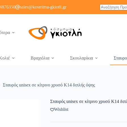
4876350
sales@kosmima-gkiotli.gr
ότερα
Κολιέ
Βραχιόλια
Σκουλαρίκια
Σταυρο
Σταυρός unisex σε κίτρινο χρυσό Κ14 διπλής όψης
Σταυρός unisex σε κίτρινο χρυσό Κ14 διπ
Wishlist