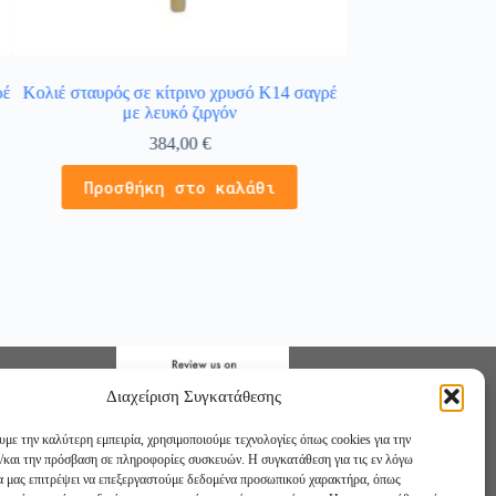
ρέ
Κολιέ σταυρός σε κίτρινο χρυσό Κ14 σαγρέ
Κολιέ χρυσό 14Κ
με λευκό ζιργόν
384,00
€
4
Προσθήκη στο καλάθι
Προσθήκ
Διαχείριση Συγκατάθεσης
υμε την καλύτερη εμπειρία, χρησιμοποιούμε τεχνολογίες όπως cookies για την
/και την πρόσβαση σε πληροφορίες συσκευών. Η συγκατάθεση για τις εν λόγω
θα μας επιτρέψει να επεξεργαστούμε δεδομένα προσωπικού χαρακτήρα, όπως