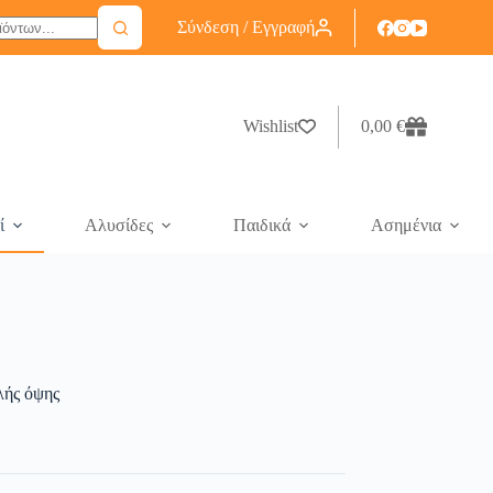
Σύνδεση / Εγγραφή
Wishlist
0,00
€
ί
Αλυσίδες
Παιδικά
Ασημένια
λής όψης