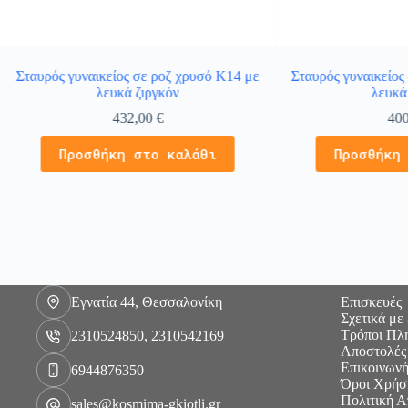
Σταυρός γυναικείος σε ροζ χρυσό Κ14 με
Σταυρός γυναικείος
λευκά ζιργκόν
λευκά
432,00
€
40
Προσθήκη στο καλάθι
Προσθήκη
Εγνατία 44, Θεσσαλονίκη
Επισκευές
Σχετικά με
Τρόποι Πλ
2310524850, 2310542169
Αποστολές
Επικοινωνή
6944876350
Όροι Χρήσ
Πολιτική 
sales@kosmima-gkiotli.gr