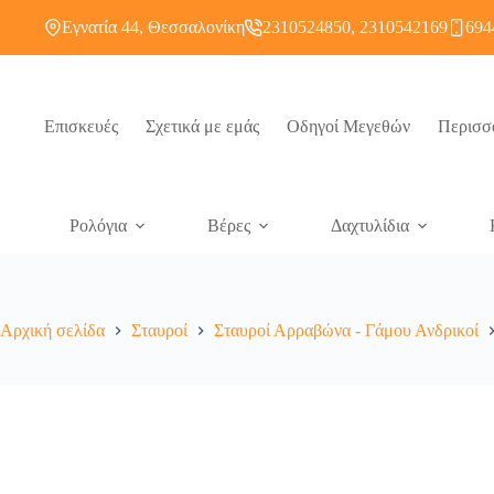
Εγνατία 44, Θεσσαλονίκη
2310524850, 2310542169
694
Επισκευές
Σχετικά με εμάς
Οδηγοί Μεγεθών
Περισσ
Ρολόγια
Βέρες
Δαχτυλίδια
Αρχική σελίδα
Σταυροί
Σταυροί Αρραβώνα - Γάμου Ανδρικοί