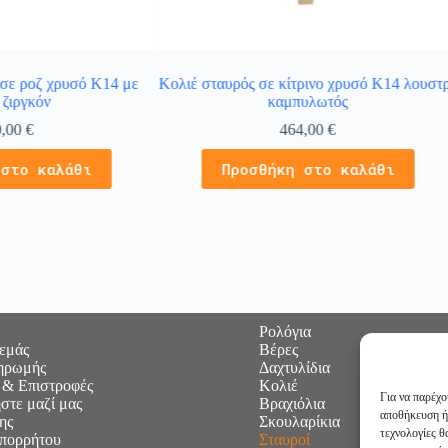
 σε ροζ χρυσό Κ14 με
Κολιέ σταυρός σε κίτρινο χρυσό Κ14 λουστ
 ζιργκόν
καμπυλωτός
0,00
€
464,00
€
 στο καλάθι
Προσθήκη στο καλάθι
Ρολόγια
 εμάς
Βέρες
ηρωμής
Δαχτυλίδια
 & Επιστροφές
Κολιέ
Για να παρέχο
στε μαζί μας
Βραχιόλια
αποθήκευση ή
ης
Σκουλαρίκια
τεχνολογίες 
Απορρήτου
Σταυροί