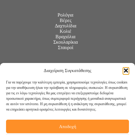
Ρολόγια
Βέρες
Δαχτυλίδια
Κολιέ
Βραχιόλια
Σκουλαρίκια
Σταυροί
Διαχείριση Συγκατάθεσης
Για να παρέχουμε την καλύτερη εμπειρία, χρησιμοποιούμε τεχνολογίες όπως cookies
για την αποθήκευση ή/και την πρόσβαση σε πληροφορίες συσκευών. Η συγκατάθεση
για τις εν λόγω τεχνολογίες θα μας επιτρέψει να επεξεργαστούμε δεδομένα
προσωπικού χαρακτήρα, όπως συμπεριφορά περιήγησης ή μοναδικά αναγνωριστικά
σε αυτόν τον ιστότοπο. Η μη συγκατάθεση ή η ανάκληση της συγκατάθεσης, μπορεί
να επηρεάσει αρνητικά ορισμένες λειτουργίες και δυνατότητες.
Αποδοχή