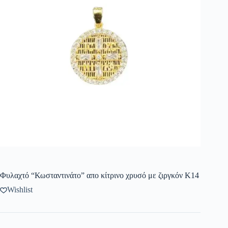
Φυλαχτό “Κωσταντινάτο” απο κίτρινο χρυσό με ζιργκόν Κ14
Wishlist