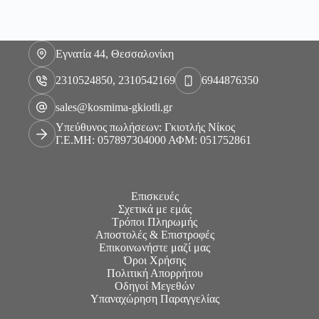
Εγνατία 44, Θεσσαλονίκη
2310524850, 2310542169
6944876350
sales@kosmima-gkiotli.gr
Υπεύθυνος πωλήσεων: Γκιοτλής Νίκος
Γ.Ε.ΜΗ: 057897304000 ΑΦΜ: 051752861
Επισκευές
Σχετικά με εμάς
Τρόποι Πληρωμής
Αποστολές & Επιστροφές
Επικοινωνήστε μαζί μας
Όροι Χρήσης
Πολιτική Απορρήτου
Οδηγοί Μεγεθών
Υπαναχώρηση Παραγγελίας