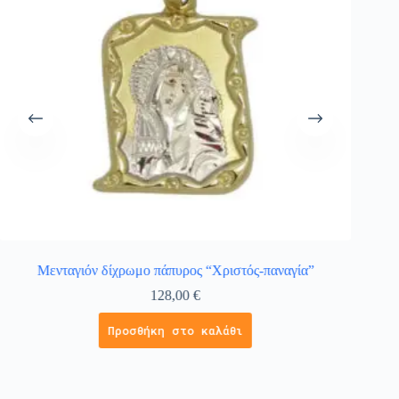
Μενταγιόν δίχρωμο πάπυρος “Χριστός-παναγία”
Χρυσό
128,00
€
Προσθήκη στο καλάθι