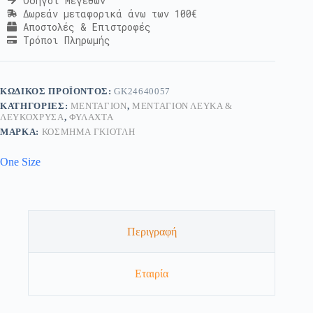
Οδηγοί Μεγεθών
Δωρεάν μεταφορικά άνω των 100€
Αποστολές & Επιστροφές
Τρόποι Πληρωμής
ΚΩΔΙΚΌΣ ΠΡΟΪΌΝΤΟΣ:
GK24640057
ΚΑΤΗΓΟΡΊΕΣ:
ΜΕΝΤΑΓΙΌΝ
,
ΜΕΝΤΑΓΙΌΝ ΛΕΥΚΆ &
ΛΕΥΚΌΧΡΥΣΑ
,
ΦΥΛΑΧΤΆ
ΜΆΡΚΑ:
ΚΟΣΜΗΜΑ ΓΚΙΟΤΛΗ
One Size
Περιγραφή
Εταιρία