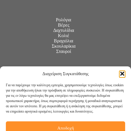
Ρολόγια
Βέρες
Δαχτυλίδια
Κολιέ
Βραχιόλια
Σκουλαρίκια
Σταυροί
Διαχείριση Συγκατάθεσης
Για να παρέχουμε την καλύτερη εμπειρία, χρησιμοποιούμε τεχνολογίες όπως cookies
για την αποθήκευση ή/και την πρόσβαση σε πληροφορίες συσκευών. Η συγκατάθεση
για τις εν λόγω τεχνολογίες θα μας επιτρέψει να επεξεργαστούμε δεδομένα
προσωπικού χαρακτήρα, όπως συμπεριφορά περιήγησης ή μοναδικά αναγνωριστικά
σε αυτόν τον ιστότοπο. Η μη συγκατάθεση ή η ανάκληση της συγκατάθεσης, μπορεί
να επηρεάσει αρνητικά ορισμένες λειτουργίες και δυνατότητες.
Αποδοχή