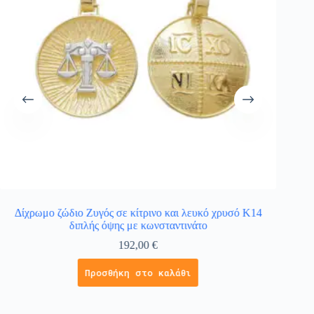
Δίχρωμο ζώδιο Ζυγός σε κίτρινο και λευκό χρυσό Κ14
Δίχρ
διπλής όψης με κωνσταντινάτο
192,00
€
Προσθήκη στο καλάθι