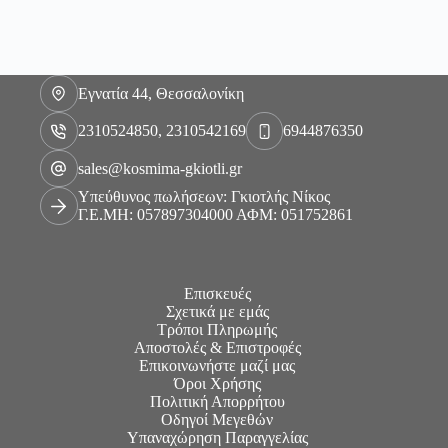
Εγνατία 44, Θεσσαλονίκη
2310524850, 2310542169
6944876350
sales@kosmima-gkiotli.gr
Υπεύθυνος πωλήσεων: Γκιοτλής Νίκος
Γ.Ε.ΜΗ: 057897304000 ΑΦΜ: 051752861
Επισκευές
Σχετικά με εμάς
Τρόποι Πληρωμής
Αποστολές & Επιστροφές
Επικοινωνήστε μαζί μας
Όροι Χρήσης
Πολιτική Απορρήτου
Οδηγοί Μεγεθών
Υπαναχώρηση Παραγγελίας