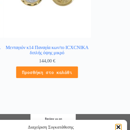
A
Μενταγιόν κ14 Παναγία κων/το ICXCNIKA
Δίχρωμο ζώδιο Κρι
διπλής όψης μικρό
χρυσό Κ14 διπλής
144,00
€
1
Προσθήκη στο καλάθι
Προσθήκ
Διαχείριση Συγκατάθεσης