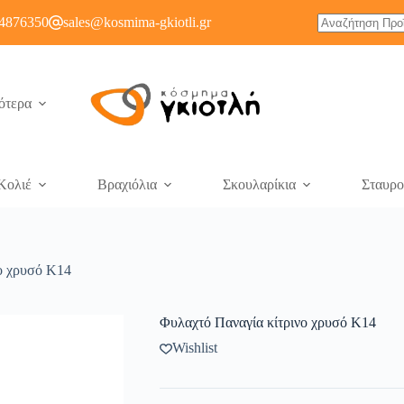
4876350
sales@kosmima-gkiotli.gr
ότερα
Κολιέ
Βραχιόλια
Σκουλαρίκια
Σταυρο
ο χρυσό Κ14
Φυλαχτό Παναγία κίτρινο χρυσό Κ14
Wishlist