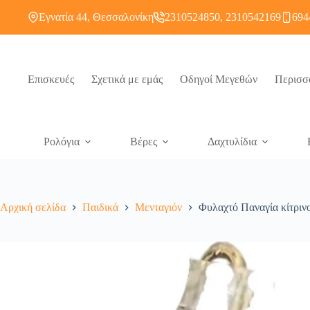
Εγνατία 44, Θεσσαλονίκη
2310524850, 2310542169
694
Επισκευές
Σχετικά με εμάς
Οδηγοί Μεγεθών
Περισσ
Ρολόγια
Βέρες
Δαχτυλίδια
Αρχική σελίδα
Παιδικά
Μενταγιόν
Φυλαχτό Παναγία κίτριν