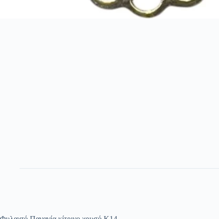
Φυλαχτό Παναγία κίτρινο χρυσό Κ14