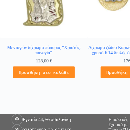
Μενταγιόν δίχρωμο πάπυρος “Χριστός-
Δίχρωμο ζώδιο Καρκίν
παναγία”
χρυσό Κ14 διπλής ό
128,00
€
17
Προσθήκη στο καλάθι
Προσθήκη
Εγνατία 44, Θεσσαλονίκη
Επισκευές
Σχετικά με
Τρόποι Πλ