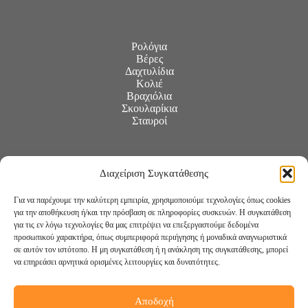
Ρολόγια
Βέρες
Δαχτυλίδια
Κολιέ
Βραχιόλια
Σκουλαρίκια
Σταυροί
Διαχείριση Συγκατάθεσης
Για να παρέχουμε την καλύτερη εμπειρία, χρησιμοποιούμε τεχνολογίες όπως cookies
για την αποθήκευση ή/και την πρόσβαση σε πληροφορίες συσκευών. Η συγκατάθεση
για τις εν λόγω τεχνολογίες θα μας επιτρέψει να επεξεργαστούμε δεδομένα
προσωπικού χαρακτήρα, όπως συμπεριφορά περιήγησης ή μοναδικά αναγνωριστικά
σε αυτόν τον ιστότοπο. Η μη συγκατάθεση ή η ανάκληση της συγκατάθεσης, μπορεί
να επηρεάσει αρνητικά ορισμένες λειτουργίες και δυνατότητες.
Αποδοχή