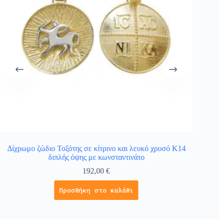
Δίχρωμο ζώδιο Τοξότης σε κίτρινο και λευκό χρυσό Κ14
Φυ
διπλής όψης με κωνσταντινάτο
192,00
€
Προσθήκη στο καλάθι