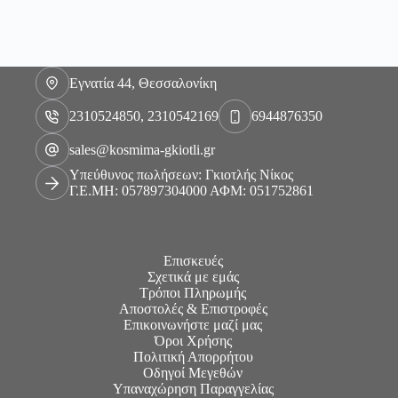
Εγνατία 44, Θεσσαλονίκη
2310524850, 2310542169
6944876350
sales@kosmima-gkiotli.gr
Υπεύθυνος πωλήσεων: Γκιοτλής Νίκος
Γ.Ε.ΜΗ: 057897304000 ΑΦΜ: 051752861
Επισκευές
Σχετικά με εμάς
Τρόποι Πληρωμής
Αποστολές & Επιστροφές
Επικοινωνήστε μαζί μας
Όροι Χρήσης
Πολιτική Απορρήτου
Οδηγοί Μεγεθών
Υπαναχώρηση Παραγγελίας