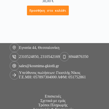
38,00
€
Προσθήκη στο καλάθι
Εγνατία 44, Θεσσαλονίκη
2310524850, 2310542169
6944876350
sales@kosmima-gkiotli.gr
Υπεύθυνος πωλήσεων: Γκιοτλής Νίκος
Γ.Ε.ΜΗ: 057897304000 ΑΦΜ: 051752861
Επισκευές
Σχετικά με εμάς
Τρόποι Πληρωμής