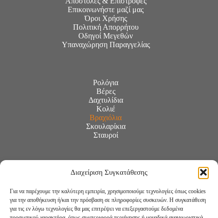
Αποστολές & Επιστροφές
Επικοινωνήστε μαζί μας
Όροι Χρήσης
Πολιτική Απορρήτου
Οδηγοί Μεγεθών
Υπαναχώρηση Παραγγελίας
Ρολόγια
Βέρες
Δαχτυλίδια
Κολιέ
Βραχιόλια
Σκουλαρίκια
Σταυροί
Διαχείριση Συγκατάθεσης
Για να παρέχουμε την καλύτερη εμπειρία, χρησιμοποιούμε τεχνολογίες όπως cookies
για την αποθήκευση ή/και την πρόσβαση σε πληροφορίες συσκευών. Η συγκατάθεση
για τις εν λόγω τεχνολογίες θα μας επιτρέψει να επεξεργαστούμε δεδομένα
προσωπικού χαρακτήρα, όπως συμπεριφορά περιήγησης ή μοναδικά αναγνωριστικά