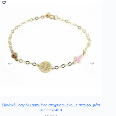
Παιδικό βραχιόλι ασημένιο επιχρυσωμένο με σταυρό .μάτι
Ασημ
και κων/νάτο