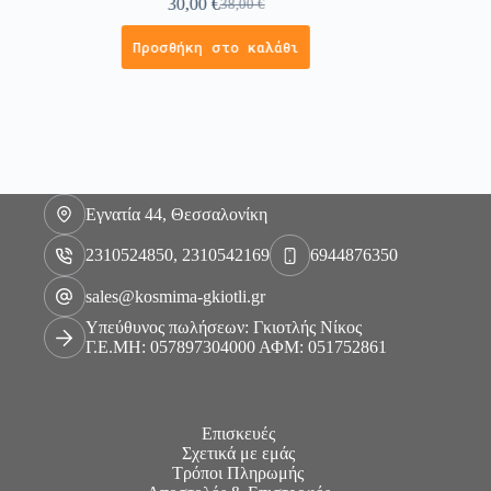
30,00
€
38,00
€
Προσθήκη στο καλάθι
Εγνατία 44, Θεσσαλονίκη
2310524850, 2310542169
6944876350
sales@kosmima-gkiotli.gr
Υπεύθυνος πωλήσεων: Γκιοτλής Νίκος
Γ.Ε.ΜΗ: 057897304000 ΑΦΜ: 051752861
Επισκευές
Σχετικά με εμάς
Τρόποι Πληρωμής