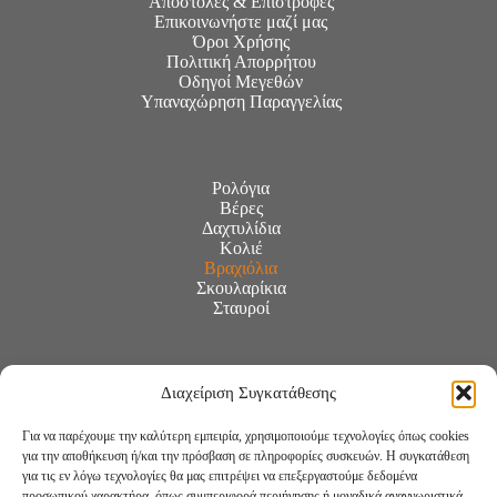
Αποστολές & Επιστροφές
Επικοινωνήστε μαζί μας
Όροι Χρήσης
Πολιτική Απορρήτου
Οδηγοί Μεγεθών
Υπαναχώρηση Παραγγελίας
Ρολόγια
Βέρες
Δαχτυλίδια
Κολιέ
Βραχιόλια
Σκουλαρίκια
Σταυροί
Διαχείριση Συγκατάθεσης
Για να παρέχουμε την καλύτερη εμπειρία, χρησιμοποιούμε τεχνολογίες όπως cookies
για την αποθήκευση ή/και την πρόσβαση σε πληροφορίες συσκευών. Η συγκατάθεση
για τις εν λόγω τεχνολογίες θα μας επιτρέψει να επεξεργαστούμε δεδομένα
προσωπικού χαρακτήρα, όπως συμπεριφορά περιήγησης ή μοναδικά αναγνωριστικά