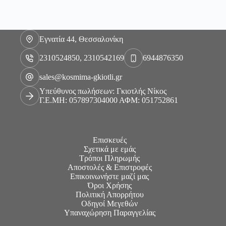
Εγνατία 44, Θεσσαλονίκη
2310524850, 2310542169
6944876350
sales@kosmima-gkiotli.gr
Υπεύθυνος πωλήσεων: Γκιοτλής Νίκος
Γ.Ε.ΜΗ: 057897304000 ΑΦΜ: 051752861
Επισκευές
Σχετικά με εμάς
Τρόποι Πληρωμής
Αποστολές & Επιστροφές
Επικοινωνήστε μαζί μας
Όροι Χρήσης
Πολιτική Απορρήτου
Οδηγοί Μεγεθών
Υπαναχώρηση Παραγγελίας