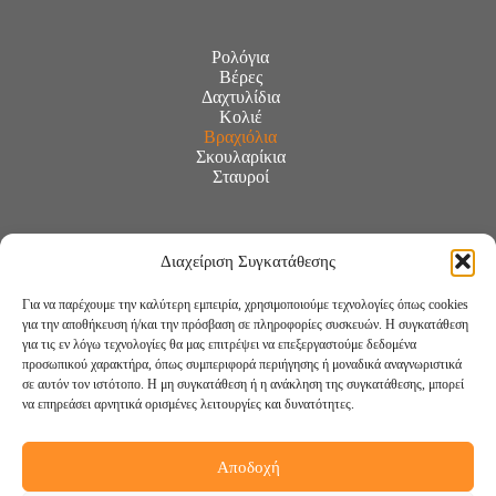
Ρολόγια
Βέρες
Δαχτυλίδια
Κολιέ
Βραχιόλια
Σκουλαρίκια
Σταυροί
Διαχείριση Συγκατάθεσης
Για να παρέχουμε την καλύτερη εμπειρία, χρησιμοποιούμε τεχνολογίες όπως cookies
για την αποθήκευση ή/και την πρόσβαση σε πληροφορίες συσκευών. Η συγκατάθεση
για τις εν λόγω τεχνολογίες θα μας επιτρέψει να επεξεργαστούμε δεδομένα
προσωπικού χαρακτήρα, όπως συμπεριφορά περιήγησης ή μοναδικά αναγνωριστικά
σε αυτόν τον ιστότοπο. Η μη συγκατάθεση ή η ανάκληση της συγκατάθεσης, μπορεί
να επηρεάσει αρνητικά ορισμένες λειτουργίες και δυνατότητες.
Αποδοχή