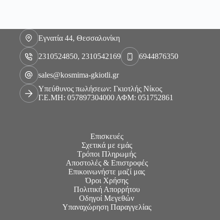
Εγνατία 44, Θεσσαλονίκη
2310524850, 2310542169
6944876350
sales@kosmima-gkiotli.gr
Υπεύθυνος πωλήσεων: Γκιοτλής Νίκος
Γ.Ε.ΜΗ: 057897304000 ΑΦΜ: 051752861
Επισκευές
Σχετικά με εμάς
Τρόποι Πληρωμής
Αποστολές & Επιστροφές
Επικοινωνήστε μαζί μας
Όροι Χρήσης
Πολιτική Απορρήτου
Οδηγοί Μεγεθών
Υπαναχώρηση Παραγγελίας