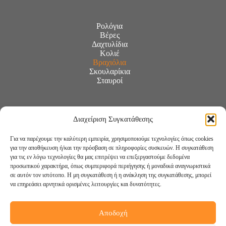
Ρολόγια
Βέρες
Δαχτυλίδια
Κολιέ
Βραχιόλια
Σκουλαρίκια
Σταυροί
Διαχείριση Συγκατάθεσης
Για να παρέχουμε την καλύτερη εμπειρία, χρησιμοποιούμε τεχνολογίες όπως cookies
για την αποθήκευση ή/και την πρόσβαση σε πληροφορίες συσκευών. Η συγκατάθεση
για τις εν λόγω τεχνολογίες θα μας επιτρέψει να επεξεργαστούμε δεδομένα
προσωπικού χαρακτήρα, όπως συμπεριφορά περιήγησης ή μοναδικά αναγνωριστικά
σε αυτόν τον ιστότοπο. Η μη συγκατάθεση ή η ανάκληση της συγκατάθεσης, μπορεί
να επηρεάσει αρνητικά ορισμένες λειτουργίες και δυνατότητες.
Αποδοχή