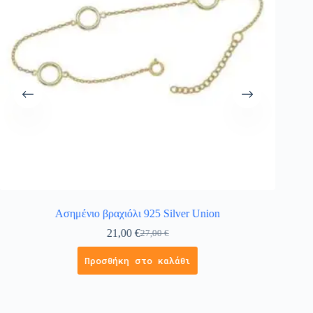
Ασημένιο βραχιόλι 925 Silver Union
Παιδικ
21,00
€
27,00
€
Προσθήκη στο καλάθι