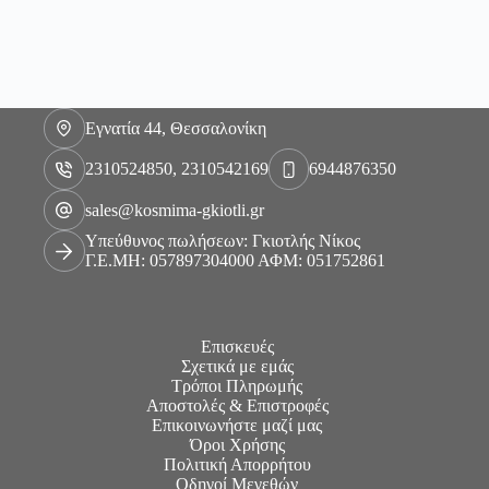
Εγνατία 44, Θεσσαλονίκη
2310524850, 2310542169
6944876350
sales@kosmima-gkiotli.gr
Υπεύθυνος πωλήσεων: Γκιοτλής Νίκος
Γ.Ε.ΜΗ: 057897304000 ΑΦΜ: 051752861
Επισκευές
Σχετικά με εμάς
Τρόποι Πληρωμής
Αποστολές & Επιστροφές
Επικοινωνήστε μαζί μας
Όροι Χρήσης
Πολιτική Απορρήτου
Οδηγοί Μεγεθών