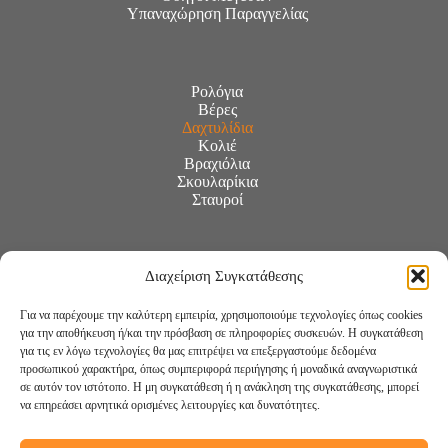
Υπαναχώρηση Παραγγελίας
Ρολόγια
Βέρες
Δαχτυλίδια
Κολιέ
Βραχιόλια
Σκουλαρίκια
Σταυροί
Διαχείριση Συγκατάθεσης
Για να παρέχουμε την καλύτερη εμπειρία, χρησιμοποιούμε τεχνολογίες όπως cookies
για την αποθήκευση ή/και την πρόσβαση σε πληροφορίες συσκευών. Η συγκατάθεση
για τις εν λόγω τεχνολογίες θα μας επιτρέψει να επεξεργαστούμε δεδομένα
προσωπικού χαρακτήρα, όπως συμπεριφορά περιήγησης ή μοναδικά αναγνωριστικά
σε αυτόν τον ιστότοπο. Η μη συγκατάθεση ή η ανάκληση της συγκατάθεσης, μπορεί
να επηρεάσει αρνητικά ορισμένες λειτουργίες και δυνατότητες.