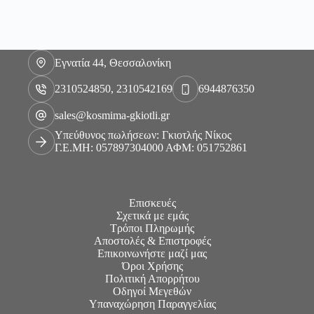
Εγνατία 44, Θεσσαλονίκη
2310524850, 2310542169
6944876350
sales@kosmima-gkiotli.gr
Υπεύθυνος πωλήσεων: Γκιοτλής Νίκος
Γ.Ε.ΜΗ: 057897304000 ΑΦΜ: 051752861
Επισκευές
Σχετικά με εμάς
Τρόποι Πληρωμής
Αποστολές & Επιστροφές
Επικοινωνήστε μαζί μας
Όροι Χρήσης
Πολιτική Απορρήτου
Οδηγοί Μεγεθών
Υπαναχώρηση Παραγγελίας