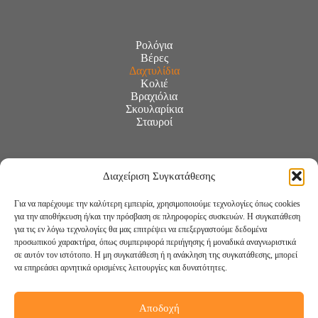
Ρολόγια
Βέρες
Δαχτυλίδια
Κολιέ
Βραχιόλια
Σκουλαρίκια
Σταυροί
Διαχείριση Συγκατάθεσης
Για να παρέχουμε την καλύτερη εμπειρία, χρησιμοποιούμε τεχνολογίες όπως cookies
για την αποθήκευση ή/και την πρόσβαση σε πληροφορίες συσκευών. Η συγκατάθεση
για τις εν λόγω τεχνολογίες θα μας επιτρέψει να επεξεργαστούμε δεδομένα
προσωπικού χαρακτήρα, όπως συμπεριφορά περιήγησης ή μοναδικά αναγνωριστικά
σε αυτόν τον ιστότοπο. Η μη συγκατάθεση ή η ανάκληση της συγκατάθεσης, μπορεί
να επηρεάσει αρνητικά ορισμένες λειτουργίες και δυνατότητες.
Αποδοχή