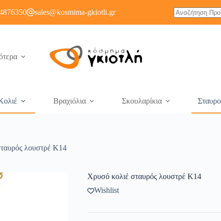
4876350
sales@kosmima-gkiotli.gr
ότερα
Κολιέ
Βραχιόλια
Σκουλαρίκια
Σταυρο
σταυρός λουστρέ Κ14
Χρυσό κολιέ σταυρός λουστρέ Κ14
Wishlist