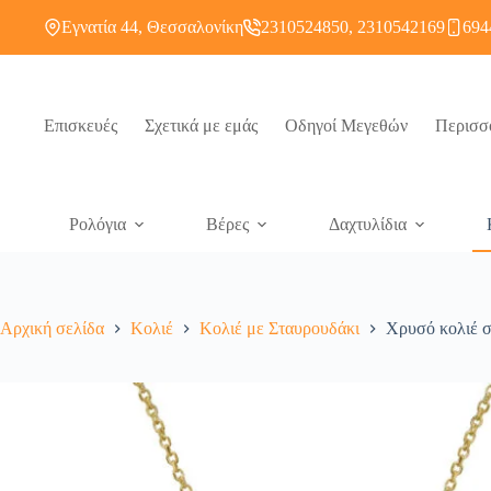
Εγνατία 44, Θεσσαλονίκη
2310524850, 2310542169
694
Επισκευές
Σχετικά με εμάς
Οδηγοί Μεγεθών
Περισσ
Ρολόγια
Βέρες
Δαχτυλίδια
Αρχική σελίδα
Κολιέ
Κολιέ με Σταυρουδάκι
Χρυσό κολιέ 