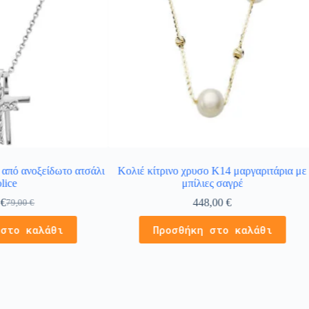
 από ανοξείδωτο ατσάλι
Κολιέ κίτρινο χρυσο Κ14 μαργαριτάρια με
lice
μπίλιες σαγρέ
0
€
448,00
€
79,00
€
 στο καλάθι
Προσθήκη στο καλάθι