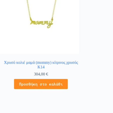
Χρυσό κολιέ μαμά (mommy) κίτρινος χρυσός
Μενταγιόν σταγόνα
Κ14
χρυσό Κ14
304,00
€
2
Προσθήκη στο καλάθι
Προσθήκ