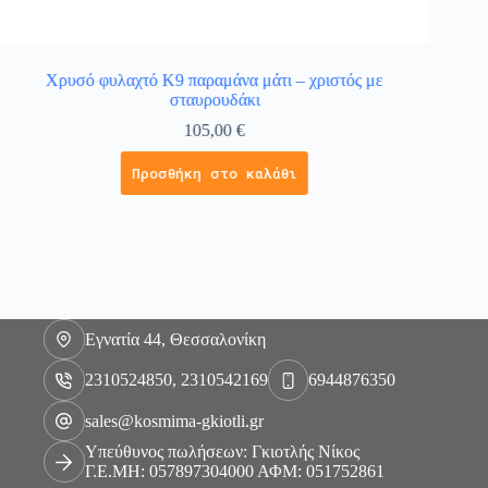
Χρυσό φυλαχτό Κ9 παραμάνα μάτι – χριστός με
Χρυσό
σταυρουδάκι
105,00
€
Προσθήκη στο καλάθι
Εγνατία 44, Θεσσαλονίκη
2310524850, 2310542169
6944876350
sales@kosmima-gkiotli.gr
Υπεύθυνος πωλήσεων: Γκιοτλής Νίκος
Γ.Ε.ΜΗ: 057897304000 ΑΦΜ: 051752861