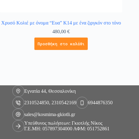
Χρυσό Κολιέ με όνομα “Ευα” Κ14 με ένα ζιργκόν στο τόνο
Χρυσ
480,00
€
Προσθήκη στο καλάθι
Εγνατία 44, Θεσσαλονίκη
2310524850, 2310542169
6944876350
sales@kosmima-gkiotli.gr
Υπεύθυνος πωλήσεων: Γκιοτλής Νίκος
Γ.Ε.ΜΗ: 057897304000 ΑΦΜ: 051752861