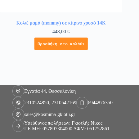
Κολιέ μαμά (mommy) σε κίτρινο χρυσό 14Κ
Χ
448,00
€
Προσθήκη στο καλάθι
Εγνατία 44, Θεσσαλονίκη
2310524850, 2310542169
6944876350
sales@kosmima-gkiotli.gr
Υπεύθυνος πωλήσεων: Γκιοτλής Νίκος
Γ.Ε.ΜΗ: 057897304000 ΑΦΜ: 051752861