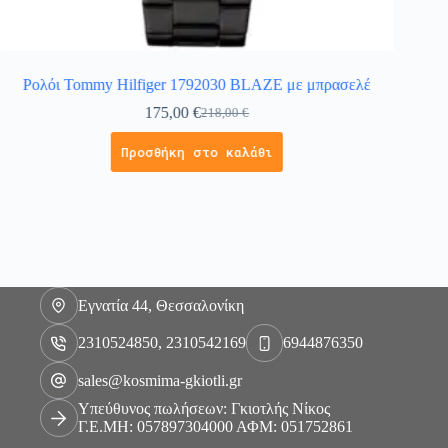
Ρολόι Tommy Hilfiger 1792030 BLAZE με μπρασελέ
175,00
€
218,00
€
Προσθήκη στο καλάθι
Εγνατία 44, Θεσσαλονίκη
2310524850, 2310542169
6944876350
sales@kosmima-gkiotli.gr
Υπεύθυνος πωλήσεων: Γκιοτλής Νίκος
Γ.Ε.ΜΗ: 057897304000 ΑΦΜ: 051752861