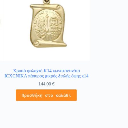
A
Χρυσό φυλαχτό Κ14 κωνσταντινάτο
Δίχρωμο ζώδιο Υδροχ
ICXCNIKA πάπυρος μικρός διπλής όψης κ14
χρυσό Κ14 διπλής
144,00
€
1
Προσθήκη στο καλάθι
Προσθήκ