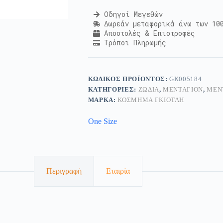
Οδηγοί Μεγεθών
Δωρεάν μεταφορικά άνω των 10
Αποστολές & Επιστροφές
Τρόποι Πληρωμής
ΚΩΔΙΚΌΣ ΠΡΟΪΌΝΤΟΣ:
GK005184
ΚΑΤΗΓΟΡΊΕΣ:
ΖΏΔΙΑ
,
ΜΕΝΤΑΓΙΌΝ
,
ΜΕΝ
ΜΆΡΚΑ:
ΚΟΣΜΗΜΑ ΓΚΙΟΤΛΗ
One Size
Περιγραφή
Εταιρία