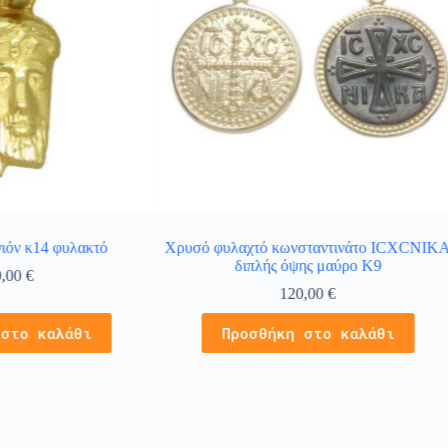
ιόν κ14 φυλακτό
Χρυσό φυλαχτό κωνσταντινάτο ICXCNIK
διπλής όψης μαύρο Κ9
0,00
€
120,00
€
 στο καλάθι
Προσθήκη στο καλάθι