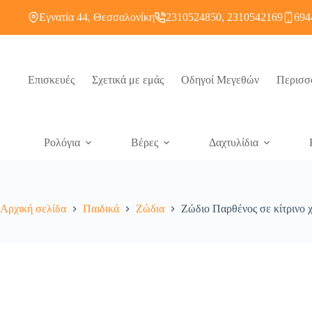
Εγνατία 44, Θεσσαλονίκη
2310524850, 2310542169
694
Επισκευές
Σχετικά με εμάς
Οδηγοί Μεγεθών
Περισσ
Ρολόγια
Βέρες
Δαχτυλίδια
Αρχική σελίδα
Παιδικά
Ζώδια
Zώδιο Παρθένος σε κίτρινο