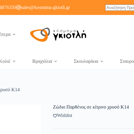
4876350
sales@kosmima-gkiotli.gr
ότερα
Κολιέ
Βραχιόλια
Σκουλαρίκια
Σταυρο
 χρυσό Κ14
Zώδιο Παρθένος σε κίτρινο χρυσό Κ14
Wishlist